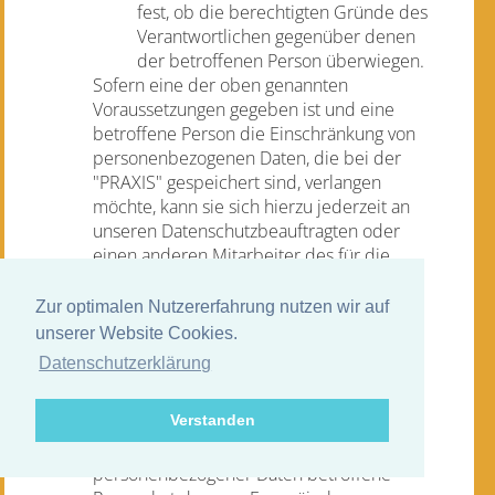
fest, ob die berechtigten Gründe des
Verantwortlichen gegenüber denen
der betroffenen Person überwiegen.
Sofern eine der oben genannten
Voraussetzungen gegeben ist und eine
betroffene Person die Einschränkung von
personenbezogenen Daten, die bei der
"PRAXIS" gespeichert sind, verlangen
möchte, kann sie sich hierzu jederzeit an
unseren Datenschutzbeauftragten oder
einen anderen Mitarbeiter des für die
Verarbeitung Verantwortlichen wenden.
Der Datenschutzbeauftragte der "PRAXIS"
Zur optimalen Nutzererfahrung nutzen wir auf
oder ein anderer Mitarbeiter wird die
unserer Website Cookies.
Einschränkung der Verarbeitung
Datenschutzerklärung
veranlassen.
f) Recht auf Datenübertragbarkeit
Verstanden
Jede von der Verarbeitung
personenbezogener Daten betroffene