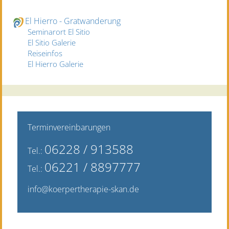
El Hierro - Gratwanderung
Seminarort El Sitio
El Sitio Galerie
Reiseinfos
El Hierro Galerie
Terminvereinbarungen
06228 / 9135
88
Tel.:
06221 / 8897777
Tel.:
info@koerpertherapie-skan.de